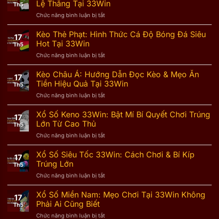
Lệ Thắng Tại 33Win
Th5
ở
Chức năng bình luận bị tắt
Kèo
Tài
Kèo Thẻ Phạt: Hình Thức Cá Độ Bóng Đá Siêu
17
Xỉu:
Hot Tại 33Win
Th5
Bí
ở
Chức năng bình luận bị tắt
Quyết
Kèo
Đặt
Thẻ
Kèo Châu Á: Hướng Dẫn Đọc Kèo & Mẹo Ăn
Cược
17
Phạt:
Nâng
Tiền Hiệu Quả Tại 33Win
Th5
Hình
Cao
ở
Chức năng bình luận bị tắt
Thức
Tỷ
Kèo
Cá
Lệ
Châu
Xổ Số Keno 33Win: Bật Mí Bí Quyết Chơi Trúng
Độ
Thắng
17
Á:
Bóng
Lớn Từ Cao Thủ
Tại
Th5
Hướng
Đá
33Win
ở
Chức năng bình luận bị tắt
Dẫn
Siêu
Xổ
Đọc
Hot
Số
Xổ Số Siêu Tốc 33Win: Cách Chơi & Bí Kíp
Kèo
Tại
17
Keno
&
Trúng Lớn
33Win
Th5
33Win:
Mẹo
ở
Chức năng bình luận bị tắt
Bật
Ăn
Xổ
Mí
Tiền
Số
Xổ Số Miền Nam: Mẹo Chơi Tại 33Win Không
Bí
Hiệu
17
Siêu
Quyết
Phải Ai Cũng Biết
Quả
Th5
Tốc
Chơi
Tại
ở
Chức năng bình luận bị tắt
33Win:
Trúng