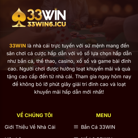
Mẹo
Thắng
&
Những
Điều
Cần
Biết
33WIN
là nhà cái trực tuyến với sứ mệnh mang đến
sân chơi cá cược hấp dẫn với vô số lựa chọn hấp dẫn
như bắn cá, thể thao, casino, xổ số và game bài đỉnh
cao. Người chơi được hưởng loạt khuyến mãi và quà
tặng cao cấp đến từ nhà cái. Tham gia ngay hôm nay
để không bỏ lỡ phút giây giải trí đỉnh cao và loạt
khuyến mãi hấp dẫn mới nhất!
VỀ CHÚNG TÔI
MENU
Giới Thiệu Về Nhà Cái
Bắn Cá 33WIN