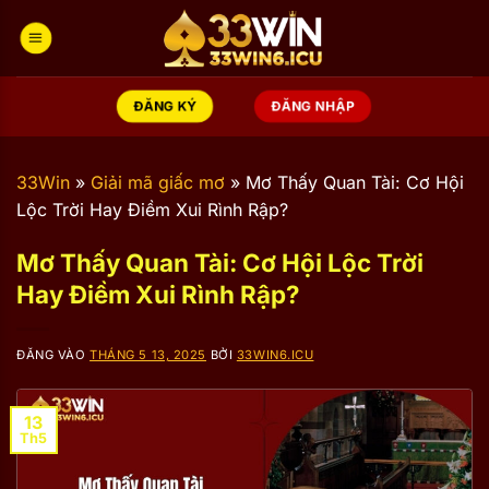
Bỏ
qua
nội
dung
ĐĂNG KÝ
ĐĂNG NHẬP
33Win
»
Giải mã giấc mơ
»
Mơ Thấy Quan Tài: Cơ Hội
Lộc Trời Hay Điềm Xui Rình Rập?
Mơ Thấy Quan Tài: Cơ Hội Lộc Trời
Hay Điềm Xui Rình Rập?
ĐĂNG VÀO
THÁNG 5 13, 2025
BỞI
33WIN6.ICU
13
Th5