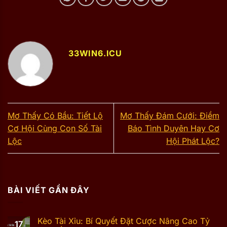
33WIN6.ICU
Mơ Thấy Có Bầu: Tiết Lộ
Mơ Thấy Đám Cưới: Điềm
Cơ Hội Cùng Con Số Tài
Báo Tình Duyên Hay Cơ
Lộc
Hội Phát Lộc?
BÀI VIẾT GẦN ĐÂY
Kèo Tài Xỉu: Bí Quyết Đặt Cược Nâng Cao Tỷ
17