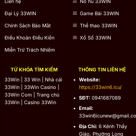
Liên hệ
Nổ hũ 33WIN
Đại Lý 33WIN
Game Bài 33WIN
Chính Sách Bảo Mật
Thể thao 33WIN
Điều Khoản Điều Kiện
Xổ Số 33WIN
Miễn Trừ Trách Nhiệm
TỪ KHÓA TÌM KIẾM
THÔNG TIN LIÊN HỆ
33Win | 33 Win | Nhà cái
Website:
33Win | 33Win Casino |
https://33win6.icu/
33Win Com | Trang chủ
SĐT:
0941687089
33Win | Casino 33Win
Email:
33win6icunew@gmail.c
Địa Chỉ:
6 Kênh Thầy
Giáo, Phường Long