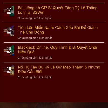
33Win
Xổ
Cách
Lớn
Số
Bài Liêng Là Gì? Bí Quyết Tăng Tỷ Lệ Thắng
Chơi
Từ
17
Miền
&
Lớn Tại 33Win
Cao
Th5
Nam:
Bí
Thủ
ở
Chức năng bình luận bị tắt
Mẹo
Kíp
Bài
Chơi
Trúng
Liêng
Tiến Lên Miền Nam: Cách Xếp Bài Để Giành
Tại
Lớn
16
Là
33Win
Thế Chủ Động
Th5
Gì?
Không
ở
Chức năng bình luận bị tắt
Bí
Phải
Tiến
Quyết
Ai
Lên
Blackjack Online: Quy Trình & Bí Quyết Chơi
Tăng
Cũng
16
Miền
Tỷ
Hiệu Quả
Biết
Th5
Nam:
Lệ
ở
Chức năng bình luận bị tắt
Cách
Thắng
Blackjack
Xếp
Lớn
Online:
Nổ Hũ Tây Du Ký Là Gì? Mẹo Thắng & Những
Bài
Tại
16
Quy
Để
Điều Cần Biết
33Win
Th5
Trình
Giành
ở
Chức năng bình luận bị tắt
&
Thế
Nổ
Bí
Chủ
Hũ
Quyết
Động
Tây
Chơi
Du
Hiệu
Ký
Quả
Là
Gì?