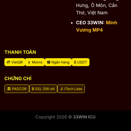
Hưng, Ô Môn, Cần
Thơ, Việt Nam
CEO 33WIN:
Minh
Vương MP4
THANH TOÁN
💳 VietQR
📱 Momo
🏦 Ngân hàng
₿ USDT
CHỨNG CHỈ
🏛️ PAGCOR
🔒 SSL 256-bit
🔬 iTech Labs
Copyright 2026 ©
33WIN ICU